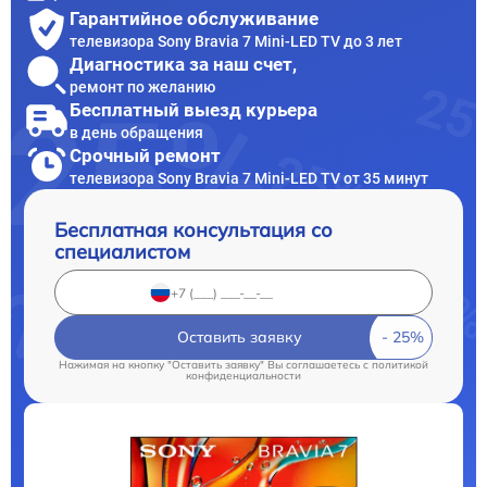
Гарантийное обслуживание
телевизора Sony Bravia 7 Mini-LED TV до 3 лет
Диагностика за наш счет,
ремонт по желанию
Бесплатный выезд курьера
в день обращения
Срочный ремонт
телевизора Sony Bravia 7 Mini-LED TV от 35 минут
Бесплатная консультация со
специалистом
Оставить заявку
Нажимая на кнопку "Оставить заявку" Вы соглашаетесь c
политикой
конфиденциальности