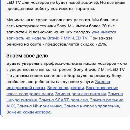
LED TV для мастеров не будет новой задачей. На все виды
проведенных работ у нас имеется гарантия.
Минимальные сроки выполнения ремонта. Мы большая
сеть мастерских техники Sony. Мы имеем более 20 тыс.
запчастей. И возможно на наших складах
уже имеется
запчасть на модель Bravia 7 Mini-LED TV
. При заказе
ремонта на сайте - предоставляется скидка -25%.
Знаем свое дело
Будьте уверены в профессионализме наших мастеров - они
с уверенностью выполнят ремонт Sony Bravia 7 Mini-LED TV.
По данным наших мастеров в Барнауле по ремонту Sony,
наиболее востребованы следующие услуги:
Замена
материнской платы
,
Замена подсветки
,
Восстановление
после попадания влаги
,
Замена разъема питания
,
Замена
шнура питания
,
Замена SCART-разъема
,
Замена разъема
AUX
,
Замена ИК-приемника
,
Замена кнопок управления
,
Замена конденсатора
.