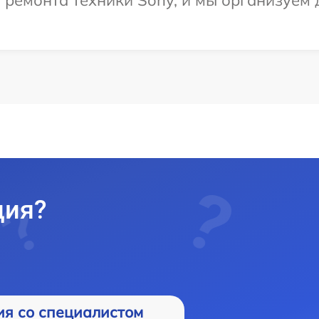
емонта техники Sony, и мы организуем д
ция?
ия со специалистом