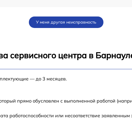
от 60 мин
У меня другая неисправность
от 60 мин
от 60 мин
ва сервисного центра в Барнаул
от 60 мин
мплектующие — до 3 месяцев.
8
от 60 мин
8
от 60 мин
который прямо обусловлен с выполненной работой (напри
от 60 мин
ата работоспособности или несоответствие заявленным
от 60 мин