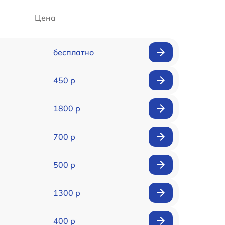
Цена
бесплатно
450 р
1800 р
700 р
500 р
1300 р
400 р