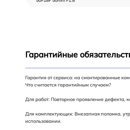
50F18F 50mm F1.8
Ремонт диафрагмы Sony SEL-50F18F 50mm
F1.8
Восстановление после попадания влаги
Sony SEL-50F18F 50mm F1.8
Чистка от пыли Sony SEL-50F18F 50mm F1.8
Гарантийные обязательст
Юстировка Sony SEL-50F18F 50mm F1.8
Гарантия от сервиса: на смонтированные ко
Обновление ПО Sony SEL-50F18F 50mm F1.
Что считается гарантийным случаем?
Замена корпуса Sony SEL-50F18F 50mm F1.
Для работ: Повторное проявление дефекта, 
Настройка автофокуса Sony SEL-50F18F
Для комплектующих: Внезапная поломка, утр
50mm F1.8
использовании.
Замена узла диафрагмы Sony SEL-50F18F