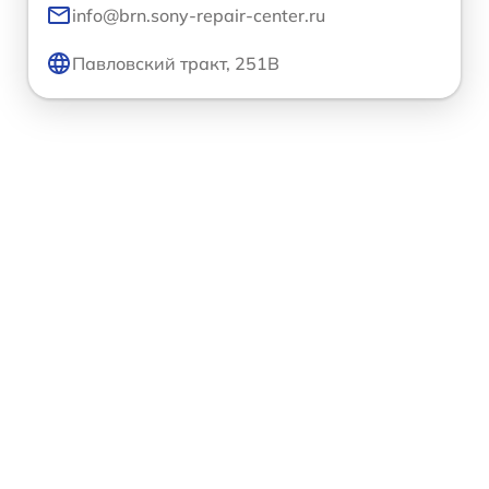
info@brn.sony-repair-center.ru
Павловский тракт, 251В