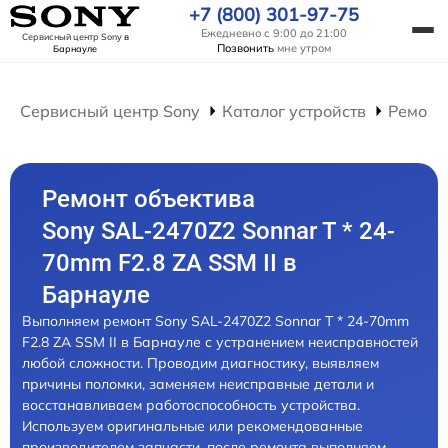
+7 (800) 301-97-75
Ежедневно с 9:00 до 21:00
Сервисный центр Sony
в
Позвонить
мне утром
Барнауле
Сервисный центр Sony
Каталог устройств
Ремонт
Ремонт объектива
Sony SAL-2470Z2 Sonnar T * 24-
70mm F2.8 ZA SSM II в
Барнауле
Выполняем ремонт Sony SAL-2470Z2 Sonnar T * 24-70mm
F2.8 ZA SSM II в Барнауле с устранением неисправностей
любой сложности. Проводим диагностику, выявляем
причины поломки, заменяем неисправные детали и
восстанавливаем работоспособность устройства.
Используем оригинальные или рекомендованные
производителем запчасти, после ремонта выполняем