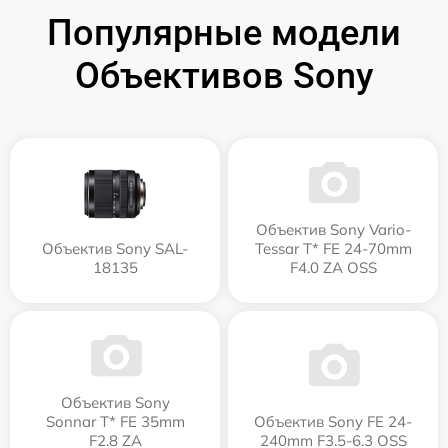
Популярные модели
Объективов Sony
Объектив Sony Vario-
Объектив Sony SAL-
Tessar T* FE 24-70mm
18135
F4.0 ZA OSS
Объектив Sony
Sonnar T* FE 35mm
Объектив Sony FE 24-
F2.8 ZA
240mm F3.5-6.3 OSS