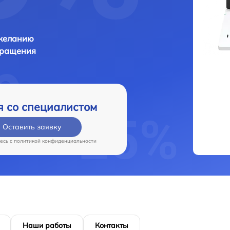
 желанию
бращения
я со специалистом
Оставить заявку
есь c
политикой конфиденциальности
Наши работы
Контакты