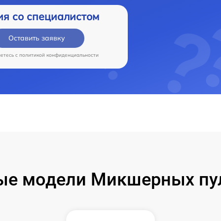
ия со специалистом
Оставить заявку
аетесь c
политикой конфиденциальности
ые модели Микшерных пул