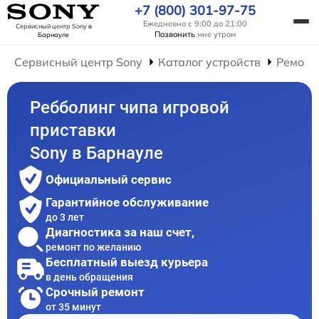
+7 (800) 301-97-75
Ежедневно с 9:00 до 21:00
Сервисный центр Sony
в
Позвонить
мне утром
Барнауле
Сервисный центр Sony
Каталог устройств
Ремонт
Ребболинг чипа игровой
приставки
Sony в Барнауле
Официальный сервис
Гарантийное обслуживание
до 3 лет
Диагностика за наш счет,
ремонт по желанию
Бесплатный выезд курьера
в день обращения
Срочный ремонт
от 35 минут